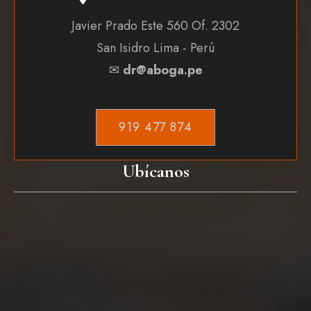
Javier Prado Este 560 Of. 2302
San Isidro Lima - Perú
✉
dr@aboga.pe
919 477 874
Ubícanos