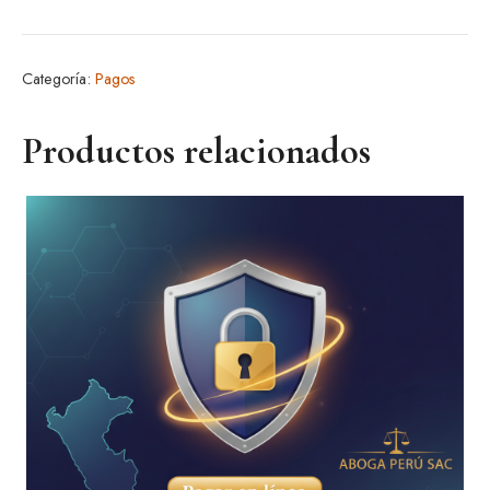
Linea
cantidad
Categoría:
Pagos
Productos relacionados